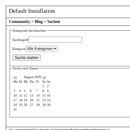
Default Installation
Community
>
Blog
>
Suchen
Kategorien durchsuchen
Suchbegriff
Kategorie
Suche nach Datum
<<
August 2026
>>
Mo
Di
Mi
Do
Fr
Sa
So
1
2
3
4
5
6
7
8
9
10
11
12
13
14
15
16
17
18
19
20
21
22
23
24
25
26
27
28
29
30
31
http://netzwerkmittelrhein.de/index.php?section=blog&cmd=search&term=&printview=1