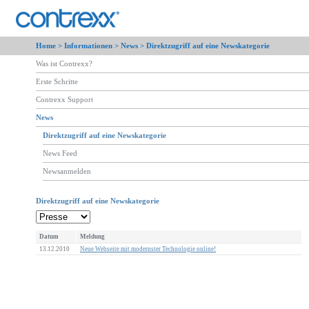
Home >
Informationen
>
News
> Direktzugriff auf eine Newskategorie
Was ist Contrexx?
Erste Schritte
Contrexx Support
News
Direktzugriff auf eine Newskategorie
News Feed
Newsanmelden
Direktzugriff auf eine Newskategorie
Datum
Meldung
13.12.2010
Neue Webseite mit modernster Technologie online!