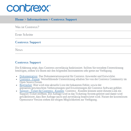
Home >
Informationen
> Contrexx Support
Was ist Contrexx?
Erste Schritte
Contrexx Support
News
Contrexx Support
Die Erfahrung zeigt, dass Contrexx zuverlässig funktioniert. Sollten Sie trotzdem Unterstützung
benötigen, stehen wir Ihnen mit den folgenden Instrumenten sehr gerne zur Verfügung.
Dokumentation
: Das Dokumentationsportal für Contrexx Anwender und Entwickler.
Contrexx - Forum
: Weiterführende Unterstützung erhalten Sie von der Contrexx Community im
Open Source Forum.
Bugtracker
: Hier wird eine aktuelle Liste der bekannten Fehler, sowie der
geplanten/gewünschten Verbesserungen und Erweiterungen der Contrexx Software geführt.
Support - Ticket für Contrexx - Kunden
: Contrexx - Kunden können unter diesem Link ein
Support-Ticket eröffnen. Die Anfrage wird in das Ticketing-System geleitet und damit wird
gewährleistet, dass Ihre Anfrage rasch und zuverlässig beantwortet wird. Nutzer der kostenlosen
Opensource Version stehen die obigen Möglichkeiten zur Verfügung.