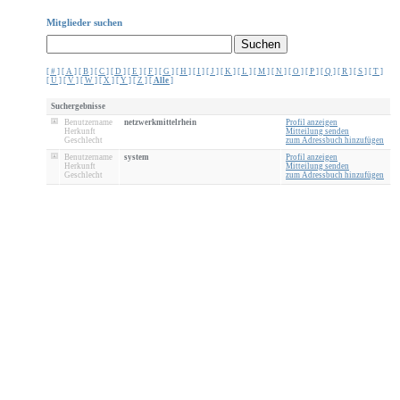
Mitglieder suchen
[ # ]
[ A ]
[ B ]
[ C ]
[ D ]
[ E ]
[ F ]
[ G ]
[ H ]
[ I ]
[ J ]
[ K ]
[ L ]
[ M ]
[ N ]
[ O ]
[ P ]
[ Q ]
[ R ]
[ S ]
[ T ]
[ U ]
[ V ]
[ W ]
[ X ]
[ Y ]
[ Z ]
[
Alle
]
Suchergebnisse
Benutzername
netzwerkmittelrhein
Profil anzeigen
Herkunft
Mitteilung senden
Geschlecht
zum Adressbuch hinzufügen
Benutzername
system
Profil anzeigen
Herkunft
Mitteilung senden
Geschlecht
zum Adressbuch hinzufügen